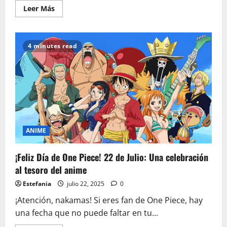
Leer
Leer Más
más
acerca
de
20
aniversario
4 minutes read
de
La
Novia
Cadáver:
¡Celebra
con
el
mejor
merchandising
y
coleccionables
góticos!
ANIME
¡Feliz Día de One Piece! 22 de Julio: Una celebración
al tesoro del anime
Estefania
julio 22, 2025
0
¡Atención, nakamas! Si eres fan de One Piece, hay
una fecha que no puede faltar en tu...