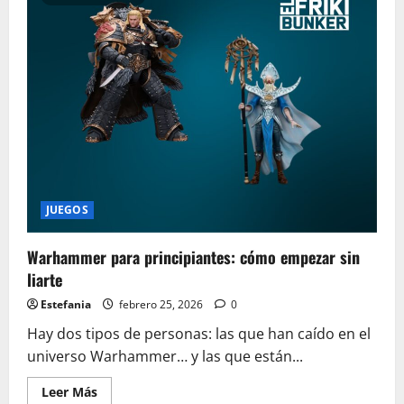
guía
maestra
para
coleccionar
sin
errores
JUEGOS
Warhammer para principiantes: cómo empezar sin
liarte
Estefania
febrero 25, 2026
0
Hay dos tipos de personas: las que han caído en el
universo Warhammer… y las que están...
Leer
Leer Más
más