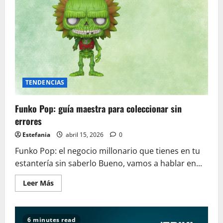
TENDENCIAS
Funko Pop: guía maestra para coleccionar sin
errores
Estefania
abril 15, 2026
0
Funko Pop: el negocio millonario que tienes en tu
estantería sin saberlo Bueno, vamos a hablar en...
Leer
Leer Más
más
acerca
de
Funko
Pop:
6 minutes read