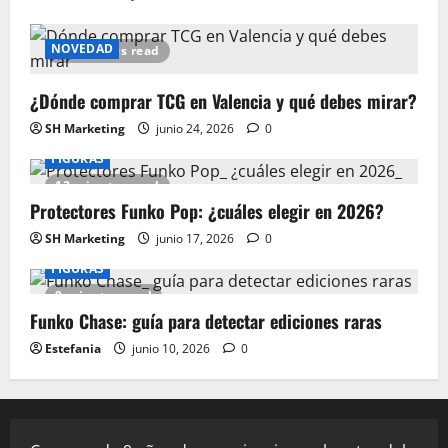
NOVEDAD
15 minutes read
¿Dónde comprar TCG en Valencia y qué debes mirar?
SH Marketing
junio 24, 2026
0
FIGURAS
12 minutes read
Protectores Funko Pop: ¿cuáles elegir en 2026?
SH Marketing
junio 17, 2026
0
FIGURAS
9 minutes read
Funko Chase: guía para detectar ediciones raras
Estefania
junio 10, 2026
0