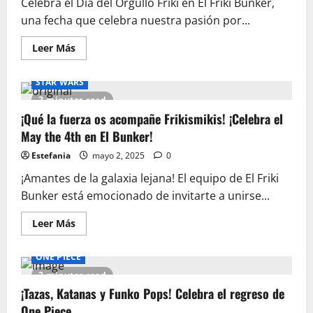
Celebra el Día del Orgullo Friki en El Friki Bunker,
una fecha que celebra nuestra pasión por...
Leer
Leer Más
más
acerca
de
STAR WARS
Prepárate
para
2 minutes read
el
día
¡Qué la fuerza os acompañe Frikismikis! ¡Celebra el
del
May the 4th en El Bunker!
Orgullo
Friki
con
Estefania
mayo 2, 2025
0
El
Búnker
¡Amantes de la galaxia lejana! El equipo de El Friki
Bunker está emocionado de invitarte a unirse...
Leer
Leer Más
más
acerca
de
ONE PIECE
¡Qué
la
2 minutes read
fuerza
os
¡Tazas, Katanas y Funko Pops! Celebra el regreso de
acompañe
One Piece
Frikismikis!