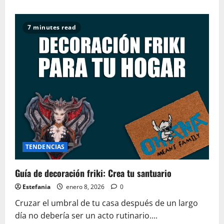
acerca
de
25
Años
7 minutes read
de
la
Comunidad:
El
Legado
eterno
de
El
Señor
de
los
Anillos
TENDENCIAS
Guía de decoración friki: Crea tu santuario
Estefania
enero 8, 2026
0
Cruzar el umbral de tu casa después de un largo
día no debería ser un acto rutinario....