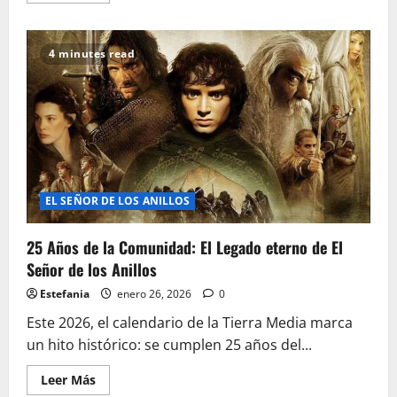
acerca
de
Warhammer
para
4 minutes read
principiantes:
cómo
empezar
sin
liarte
EL SEÑOR DE LOS ANILLOS
25 Años de la Comunidad: El Legado eterno de El
Señor de los Anillos
Estefania
enero 26, 2026
0
Este 2026, el calendario de la Tierra Media marca
un hito histórico: se cumplen 25 años del...
Leer
Leer Más
más