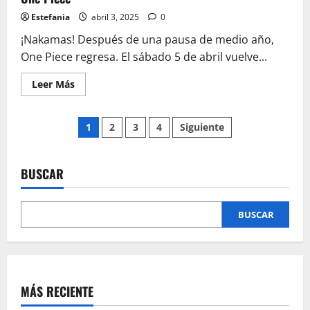
¡Celebra
el
Estefania
abril 3, 2025
0
May
the
¡Nakamas! Después de una pausa de medio año,
4th
en
One Piece regresa. El sábado 5 de abril vuelve...
El
Bunker!
Leer
Leer Más
más
acerca
de
Paginación
¡Tazas,
1
2
3
4
Siguiente
Katanas
y
de
Funko
Pops!
Celebra
BUSCAR
entradas
el
regreso
de
One
BUSCAR
Piece
MÁS RECIENTE