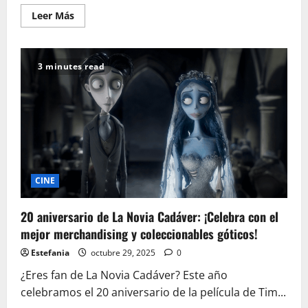
Leer
Leer Más
más
acerca
de
Guía
de
3 minutes read
decoración
friki:
Crea
tu
santuario
CINE
20 aniversario de La Novia Cadáver: ¡Celebra con el
mejor merchandising y coleccionables góticos!
Estefania
octubre 29, 2025
0
¿Eres fan de La Novia Cadáver? Este año
celebramos el 20 aniversario de la película de Tim...