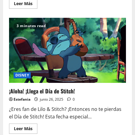
Leer
Leer Más
más
acerca
de
¡Feliz
Día
3 minutes read
de
One
Piece!
22
de
Julio:
Una
celebración
al
tesoro
del
anime
DISNEY
¡Aloha! ¡Llega el Día de Stitch!
Estefania
junio 26, 2025
0
¿Eres fan de Lilo & Stitch? ¡Entonces no te pierdas
el Día de Stitch! Esta fecha especial...
Leer
Leer Más
más