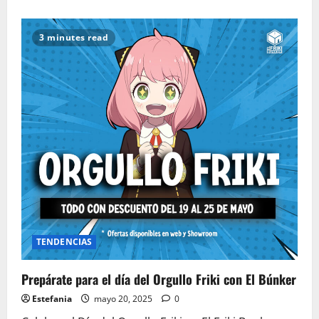
acerca
de
¡Aloha!
¡Llega
3 minutes read
el
Día
de
Stitch!
TENDENCIAS
Prepárate para el día del Orgullo Friki con El Búnker
Estefania
mayo 20, 2025
0