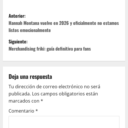
N
Anterior:
a
Hannah Montana vuelve en 2026 y oficialmente no estamos
listos emocionalmente
v
Siguiente:
e
Merchandising friki: guía definitiva para fans
g
a
Deja una respuesta
c
Tu dirección de correo electrónico no será
publicada.
Los campos obligatorios están
i
marcados con
*
ó
Comentario
*
n