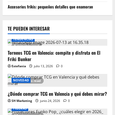
Accesorios frikis: pequeños detalles que enamoran
TE PUEDEN INTERESAR
TENDENCIAS
5 minutes read
Torneos TCG en Valencia: compite y disfruta en El
Friki Bunker
Estefania
julio 13, 2026
0
NOVEDAD
15 minutes read
¿Dónde comprar TCG en Valencia y qué debes mirar?
SH Marketing
junio 24, 2026
0
FIGURAS