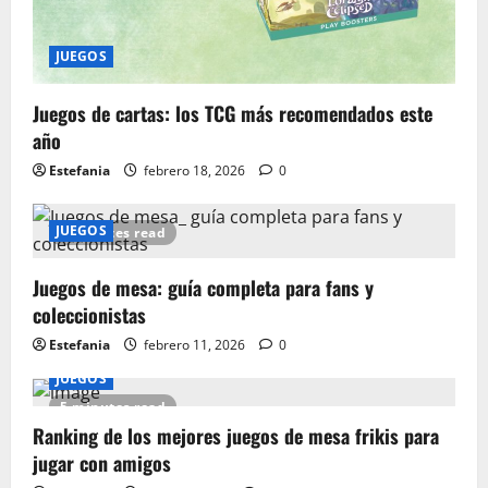
JUEGOS
Juegos de cartas: los TCG más recomendados este
año
Estefania
febrero 18, 2026
0
JUEGOS
6 minutes read
Juegos de mesa: guía completa para fans y
coleccionistas
Estefania
febrero 11, 2026
0
JUEGOS
5 minutes read
Ranking de los mejores juegos de mesa frikis para
jugar con amigos