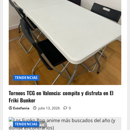
TENDENCIAS
Torneos TCG en Valencia: compite y disfruta en El
Friki Bunker
Estefania
julio 13, 2026
0
TENDENCIAS
6 minutes read