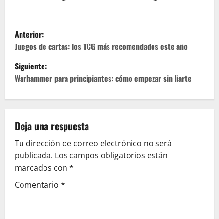
N
Anterior:
a
Juegos de cartas: los TCG más recomendados este año
Siguiente:
v
Warhammer para principiantes: cómo empezar sin liarte
e
g
Deja una respuesta
a
Tu dirección de correo electrónico no será
c
publicada.
Los campos obligatorios están
marcados con
*
i
Comentario
*
ó
n