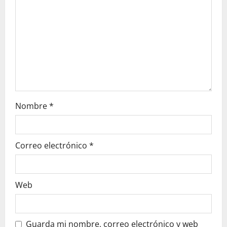
d
e
e
n
t
Nombre
*
r
a
Correo electrónico
*
d
a
Web
s
Guarda mi nombre, correo electrónico y web