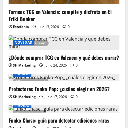
Torneos TCG en Valencia: compite y disfruta en El
Friki Bunker
Estefania
julio 13, 2026
0
NOVEDAD
15 minutes read
¿Dónde comprar TCG en Valencia y qué debes mirar?
SH Marketing
junio 24, 2026
0
FIGURAS
12 minutes read
Protectores Funko Pop: ¿cuáles elegir en 2026?
SH Marketing
junio 17, 2026
0
FIGURAS
9 minutes read
Funko Chase: guía para detectar ediciones raras