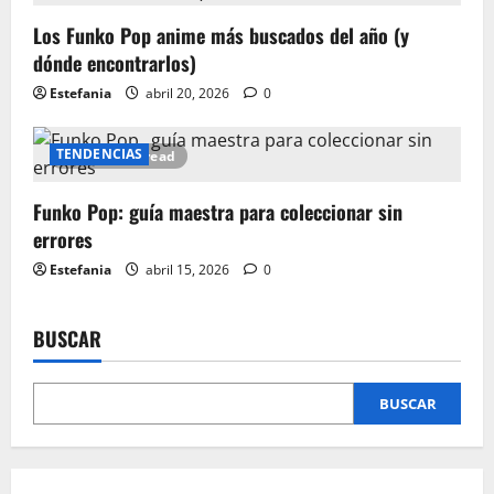
Los Funko Pop anime más buscados del año (y
dónde encontrarlos)
Estefania
abril 20, 2026
0
TENDENCIAS
12 minutes read
Funko Pop: guía maestra para coleccionar sin
errores
Estefania
abril 15, 2026
0
BUSCAR
BUSCAR