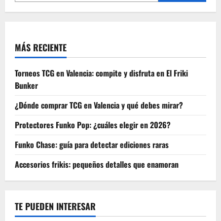
de
El
Señor
de
los
Anillos
MÁS RECIENTE
Torneos TCG en Valencia: compite y disfruta en El Friki
Bunker
¿Dónde comprar TCG en Valencia y qué debes mirar?
Protectores Funko Pop: ¿cuáles elegir en 2026?
Funko Chase: guía para detectar ediciones raras
Accesorios frikis: pequeños detalles que enamoran
TE PUEDEN INTERESAR