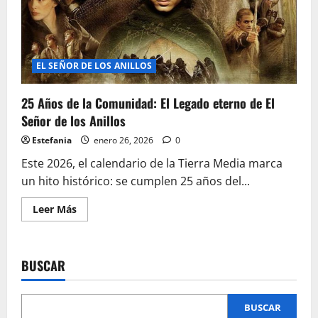
EL SEÑOR DE LOS ANILLOS
25 Años de la Comunidad: El Legado eterno de El
Señor de los Anillos
Estefania
enero 26, 2026
0
Este 2026, el calendario de la Tierra Media marca
un hito histórico: se cumplen 25 años del...
Leer
Leer Más
más
acerca
de
25
Años
BUSCAR
de
la
Comunidad:
El
Legado
BUSCAR
eterno