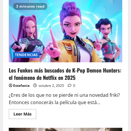
3 minutes read
TENDENCIAS
Los Funkos más buscados de K-Pop Demon Hunters:
el fenómeno de Netflix en 2025
Estefania
octubre 2, 2025
0
¿Eres de los que no se pierde ni una novedad friki?
Entonces conocerás la película que está...
Leer
Leer Más
más
acerca
de
Los