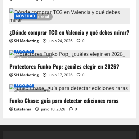
NOVEDAD
15 minutes read
¿Dónde comprar TCG en Valencia y qué debes mirar?
SH Marketing
junio 24, 2026
0
FIGURAS
12 minutes read
Protectores Funko Pop: ¿cuáles elegir en 2026?
SH Marketing
junio 17, 2026
0
FIGURAS
9 minutes read
Funko Chase: guía para detectar ediciones raras
Estefania
junio 10, 2026
0