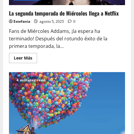
La segunda temporada de Miércoles llega a Netflix
Estefania
agosto 5, 2025
0
Fans de Miércoles Addams, ¡la espera ha
terminado! Después del rotundo éxito de la
primera temporada, la...
Leer
Leer Más
más
acerca
de
La
segunda
4 minutes read
temporada
de
Miércoles
llega
a
Netflix