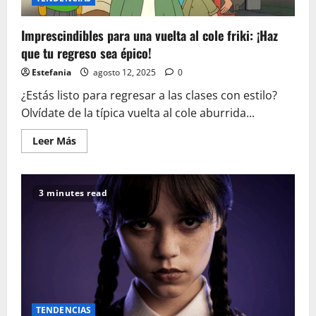
Imprescindibles para una vuelta al cole friki: ¡Haz
que tu regreso sea épico!
Estefania
agosto 12, 2025
0
¿Estás listo para regresar a las clases con estilo?
Olvídate de la típica vuelta al cole aburrida...
Leer
Leer Más
más
acerca
de
Imprescindibles
para
3 minutes read
una
vuelta
al
cole
friki:
¡Haz
que
tu
regreso
sea
épico!
TENDENCIAS