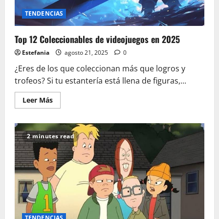
TENDENCIAS
Top 12 Coleccionables de videojuegos en 2025
Estefania
agosto 21, 2025
0
¿Eres de los que coleccionan más que logros y
trofeos? Si tu estantería está llena de figuras,...
Leer
Leer Más
más
acerca
de
Top
12
2 minutes read
Coleccionables
de
videojuegos
en
2025
TENDENCIAS