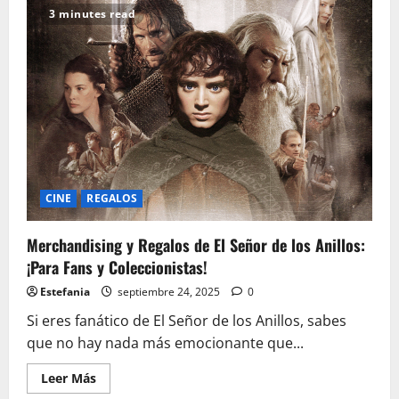
Funkos
3 minutes read
más
buscados
de
K-
Pop
Demon
Hunters:
el
fenómeno
de
Netflix
en
2025
CINE
REGALOS
Merchandising y Regalos de El Señor de los Anillos:
¡Para Fans y Coleccionistas!
Estefania
septiembre 24, 2025
0
Si eres fanático de El Señor de los Anillos, sabes
que no hay nada más emocionante que...
Leer
Leer Más
más