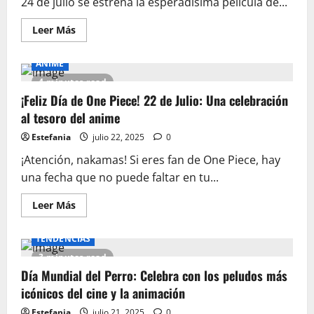
24 de julio se estrena la esperadísima película de...
Leer
Leer Más
más
acerca
de
ANIME
¡Vuelven
Los
4 minutes read
Cuatro
Fantásticos!
¡Feliz Día de One Piece! 22 de Julio: Una celebración
Todo
al tesoro del anime
lo
que
necesitas
Estefania
julio 22, 2025
0
saber
¡Atención, nakamas! Si eres fan de One Piece, hay
una fecha que no puede faltar en tu...
Leer
Leer Más
más
acerca
de
TENDENCIAS
¡Feliz
Día
3 minutes read
de
One
Día Mundial del Perro: Celebra con los peludos más
Piece!
icónicos del cine y la animación
22
de
Julio:
Estefania
julio 21, 2025
0