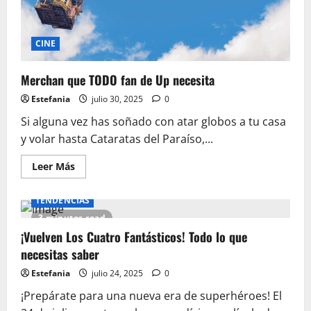
CINE
Merchan que TODO fan de Up necesita
Estefania
julio 30, 2025
0
Si alguna vez has soñado con atar globos a tu casa
y volar hasta Cataratas del Paraíso,...
Leer
Leer Más
más
acerca
de
TENDENCIAS
Merchan
que
3 minutes read
TODO
fan
¡Vuelven Los Cuatro Fantásticos! Todo lo que
de
necesitas saber
Up
necesita
Estefania
julio 24, 2025
0
¡Prepárate para una nueva era de superhéroes! El