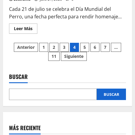
Una
celebración
Cada 21 de julio se celebra el Día Mundial del
al
tesoro
Perro, una fecha perfecta para rendir homenaje...
del
anime
Leer
Leer Más
más
acerca
de
Paginación
Día
Anterior
1
2
3
4
5
6
7
…
Mundial
del
11
Siguiente
de
Perro:
Celebra
con
entradas
los
peludos
BUSCAR
más
icónicos
del
cine
BUSCAR
y
la
animación
MÁS RECIENTE