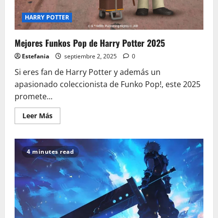
HARRY POTTER
Mejores Funkos Pop de Harry Potter 2025
Estefania
septiembre 2, 2025
0
Si eres fan de Harry Potter y además un
apasionado coleccionista de Funko Pop!, este 2025
promete...
Leer
Leer Más
más
acerca
de
Mejores
Funkos
4 minutes read
Pop
de
Harry
Potter
2025