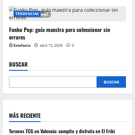
TENDENCIAS
12 minutes read
Funko Pop: guía maestra para coleccionar sin
errores
Estefania
abril 15, 2026
0
BUSCAR
BUSCAR
MÁS RECIENTE
Torneos TCG en Valencia: compite y disfruta en El Friki