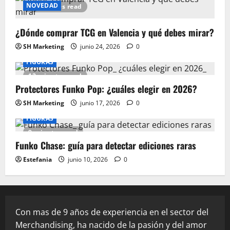
NOVEDAD
15 minutes read
¿Dónde comprar TCG en Valencia y qué debes mirar?
SH Marketing
junio 24, 2026
0
FIGURAS
12 minutes read
Protectores Funko Pop: ¿cuáles elegir en 2026?
SH Marketing
junio 17, 2026
0
FIGURAS
9 minutes read
Funko Chase: guía para detectar ediciones raras
Estefania
junio 10, 2026
0
Con mas de 9 años de experiencia en el sector del
Merchandising, ha nacido de la pasión y del amor