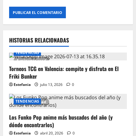
HISTORIAS RELACIONADAS
TENDENCIAS
5 minutes read
Torneos TCG en Valencia: compite y disfruta en El
Friki Bunker
Estefania
julio 13, 2026
0
TENDENCIAS
6 minutes read
Los Funko Pop anime más buscados del año (y
dónde encontrarlos)
Estefania
abril 20, 2026
0