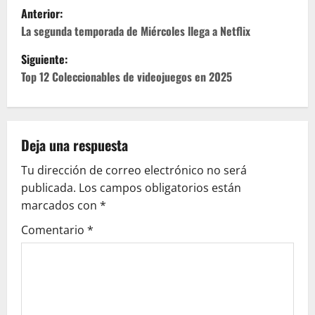
N
Anterior:
a
La segunda temporada de Miércoles llega a Netflix
Siguiente:
v
Top 12 Coleccionables de videojuegos en 2025
e
g
Deja una respuesta
a
Tu dirección de correo electrónico no será
c
publicada.
Los campos obligatorios están
marcados con
*
i
Comentario
*
ó
n
d