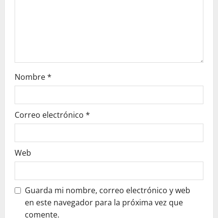
e
e
n
t
Nombre
*
r
a
Correo electrónico
*
d
a
Web
s
Guarda mi nombre, correo electrónico y web
en este navegador para la próxima vez que
comente.