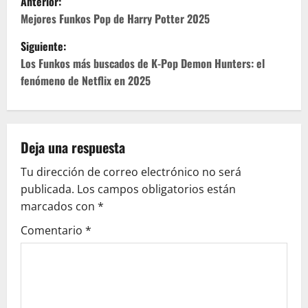
Anterior:
a
Mejores Funkos Pop de Harry Potter 2025
Siguiente:
v
Los Funkos más buscados de K-Pop Demon Hunters: el
e
fenómeno de Netflix en 2025
g
a
Deja una respuesta
c
Tu dirección de correo electrónico no será
publicada.
Los campos obligatorios están
i
marcados con
*
ó
Comentario
*
n
d