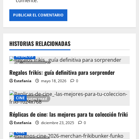
comente.
HISTORIAS RELACIONADAS
REGALOS
7 minutes read
Regalos frikis: guía definitiva para sorprender
Estefania
mayo 18, 2026
0
CINE
7 minutes read
Réplicas de cine: las mejores para tu colección friki
Estefania
diciembre 23, 2025
0
CINE