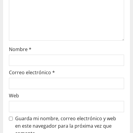
e
e
n
t
r
Nombre
*
a
Correo electrónico
*
d
a
Web
s
Guarda mi nombre, correo electrónico y web
en este navegador para la próxima vez que