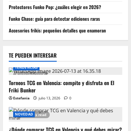
Protectores Funko Pop: ¿cuáles elegir en 2026?
Funko Chase: guía para detectar ediciones raras
Accesorios frikis: pequeños detalles que enamoran
TE PUEDEN INTERESAR
TENDENCIAS
5 minutes read
Torneos TCG en Valencia: compite y disfruta en El
Friki Bunker
Estefania
julio 13, 2026
0
NOVEDAD
15 minutes read
¿Dónde comprar TCG en Valencia y qué debes mirar?