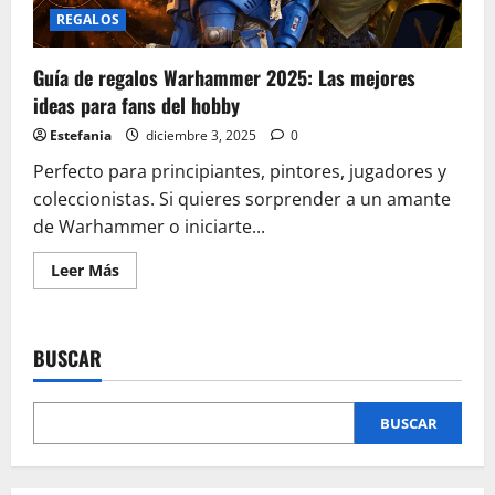
REGALOS
Guía de regalos Warhammer 2025: Las mejores
ideas para fans del hobby
Estefania
diciembre 3, 2025
0
Perfecto para principiantes, pintores, jugadores y
coleccionistas. Si quieres sorprender a un amante
de Warhammer o iniciarte...
Leer
Leer Más
más
acerca
de
Guía
de
BUSCAR
regalos
Warhammer
2025:
Las
mejores
BUSCAR
ideas
para
fans
del