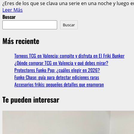
¿Eres de los que se clava una serie en una noche y luego ent
Leer
Leer Más
más
Buscar
acerca
Buscar
de
TUDUM
Más reciente
2025:
Próximos
Torneos TCG en Valencia: compite y disfruta en El Friki Bunker
estrenos
de
¿Dónde comprar TCG en Valencia y qué debes mirar?
Netflix
Protectores Funko Pop: ¿cuáles elegir en 2026?
que
Funko Chase: guía para detectar ediciones raras
los
Accesorios frikis: pequeños detalles que enamoran
fans
no
Te pueden interesar
se
pueden
perder