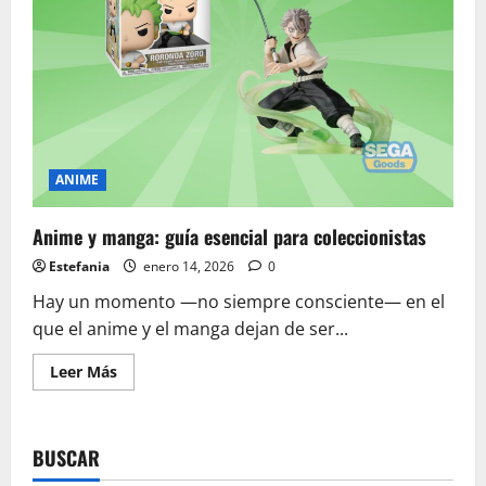
ANIME
Anime y manga: guía esencial para coleccionistas
Estefania
enero 14, 2026
0
Hay un momento —no siempre consciente— en el
que el anime y el manga dejan de ser...
Leer
Leer Más
más
acerca
de
Anime
y
BUSCAR
manga:
guía