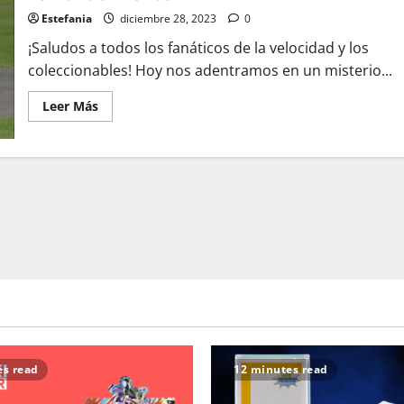
Estefania
diciembre 28, 2023
0
¡Saludos a todos los fanáticos de la velocidad y los
coleccionables! Hoy nos adentramos en un misterio...
Leer
Leer Más
más
acerca
de
La
Gran
Pregunta:
¿Dónde
está
el
Funko
de
Fernando
Alonso?
es read
12 minutes read