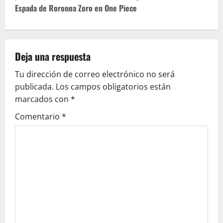
Espada de Roronoa Zoro en One Piece
g
a
c
Deja una respuesta
Tu dirección de correo electrónico no será
i
publicada.
Los campos obligatorios están
ó
marcados con
*
Comentario
*
n
d
e
e
n