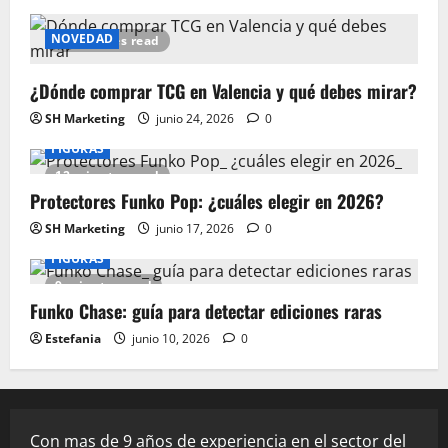
NOVEDAD
15 minutes read
¿Dónde comprar TCG en Valencia y qué debes mirar?
SH Marketing
junio 24, 2026
0
FIGURAS
12 minutes read
Protectores Funko Pop: ¿cuáles elegir en 2026?
SH Marketing
junio 17, 2026
0
FIGURAS
9 minutes read
Funko Chase: guía para detectar ediciones raras
Estefania
junio 10, 2026
0
Con mas de 9 años de experiencia en el sector del