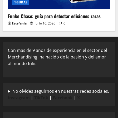
FIGURAS
Funko Chase: guía para detectar ediciones raras
Estefania
junio 10, 2026
0
Con mas de 9 años de experiencia en el sector del
Merchandising, ha nacido de la pasión y del amor
al mundo friki.
No olvides seguirnos en nuestras redes sociales.
Instagram
|
TikTok
|
Facebook
|
X