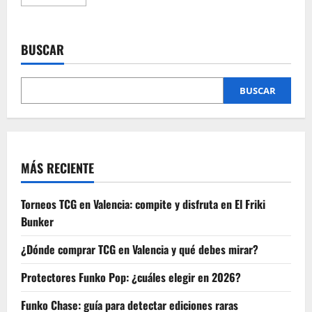
más
acerca
de
Top
mochilas
BUSCAR
Loungefly
perfectas
para
ir
a
BUSCAR
Disney
MÁS RECIENTE
Torneos TCG en Valencia: compite y disfruta en El Friki
Bunker
¿Dónde comprar TCG en Valencia y qué debes mirar?
Protectores Funko Pop: ¿cuáles elegir en 2026?
Funko Chase: guía para detectar ediciones raras