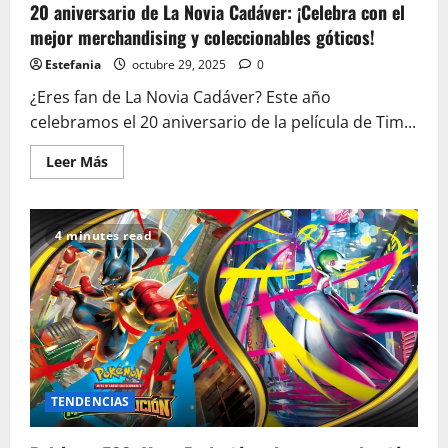
20 aniversario de La Novia Cadáver: ¡Celebra con el
mejor merchandising y coleccionables góticos!
Estefania
octubre 29, 2025
0
¿Eres fan de La Novia Cadáver? Este año
celebramos el 20 aniversario de la película de Tim...
Leer
Leer Más
más
acerca
de
20
aniversario
4 minutes read
de
La
Novia
Cadáver:
¡Celebra
con
el
mejor
merchandising
y
coleccionables
góticos!
TENDENCIAS