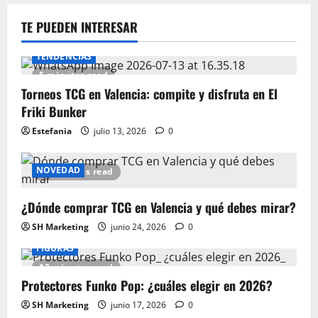
TE PUEDEN INTERESAR
TENDENCIAS
5 minutes read
Torneos TCG en Valencia: compite y disfruta en El
Friki Bunker
Estefania
julio 13, 2026
0
NOVEDAD
15 minutes read
¿Dónde comprar TCG en Valencia y qué debes mirar?
SH Marketing
junio 24, 2026
0
FIGURAS
12 minutes read
Protectores Funko Pop: ¿cuáles elegir en 2026?
SH Marketing
junio 17, 2026
0