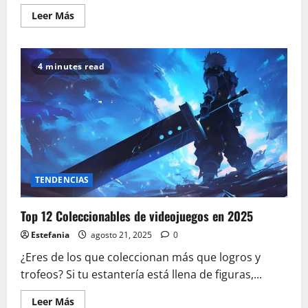
Leer
Leer Más
más
acerca
de
Mejores
Funkos
4 minutes read
Pop
de
Harry
Potter
2025
TENDENCIAS
Top 12 Coleccionables de videojuegos en 2025
Estefania
agosto 21, 2025
0
¿Eres de los que coleccionan más que logros y
trofeos? Si tu estantería está llena de figuras,...
Leer
Leer Más