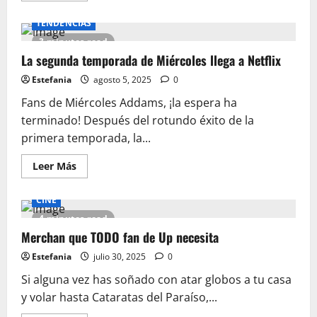
acerca
de
TENDENCIAS
Imprescindibles
para
3 minutes read
una
vuelta
La segunda temporada de Miércoles llega a Netflix
al
cole
Estefania
agosto 5, 2025
0
friki:
¡Haz
Fans de Miércoles Addams, ¡la espera ha
que
tu
terminado! Después del rotundo éxito de la
regreso
sea
primera temporada, la...
épico!
Leer
Leer Más
más
acerca
de
CINE
La
segunda
4 minutes read
temporada
de
Merchan que TODO fan de Up necesita
Miércoles
llega
Estefania
julio 30, 2025
0
a
Netflix
Si alguna vez has soñado con atar globos a tu casa
y volar hasta Cataratas del Paraíso,...