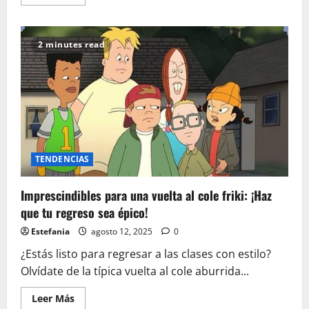
más
acerca
de
Top
12
2 minutes read
Coleccionables
de
videojuegos
en
2025
TENDENCIAS
Imprescindibles para una vuelta al cole friki: ¡Haz
que tu regreso sea épico!
Estefania
agosto 12, 2025
0
¿Estás listo para regresar a las clases con estilo?
Olvídate de la típica vuelta al cole aburrida...
Leer
Leer Más
más