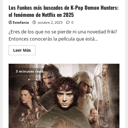
Los Funkos más buscados de K-Pop Demon Hunters:
el fenómeno de Netflix en 2025
Estefania
octubre 2, 2025
0
¿Eres de los que no se pierde ni una novedad friki?
Entonces conocerás la película que está...
Leer
Leer Más
más
acerca
de
Los
Funkos
3 minutes read
más
buscados
de
K-
Pop
Demon
Hunters:
el
fenómeno
de
Netflix
en
2025