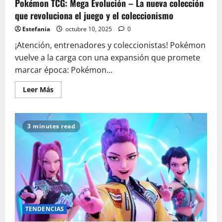
Pokémon TCG: Mega Evolución – La nueva colección
que revoluciona el juego y el coleccionismo
Estefania
octubre 10, 2025
0
¡Atención, entrenadores y coleccionistas! Pokémon
vuelve a la carga con una expansión que promete
marcar época: Pokémon...
Leer
Leer Más
más
acerca
de
Pokémon
TCG:
3 minutes read
Mega
Evolución
–
La
nueva
colección
que
revoluciona
el
juego
y
el
TENDENCIAS
coleccionismo