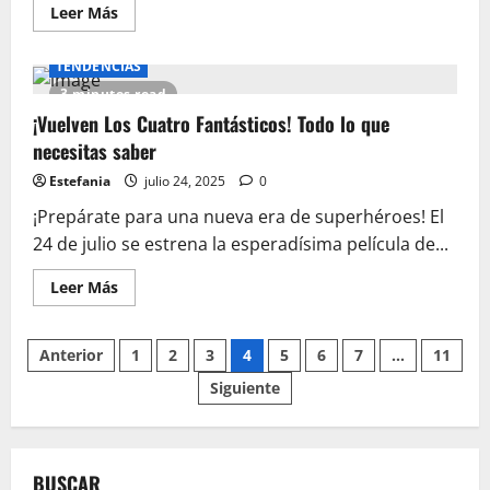
Leer
Leer Más
más
acerca
de
TENDENCIAS
Merchan
que
3 minutes read
TODO
fan
¡Vuelven Los Cuatro Fantásticos! Todo lo que
de
necesitas saber
Up
necesita
Estefania
julio 24, 2025
0
¡Prepárate para una nueva era de superhéroes! El
24 de julio se estrena la esperadísima película de...
Leer
Leer Más
más
acerca
de
Paginación
¡Vuelven
Anterior
1
2
3
4
5
6
7
…
11
Los
Cuatro
Siguiente
de
Fantásticos!
Todo
lo
entradas
que
necesitas
saber
BUSCAR