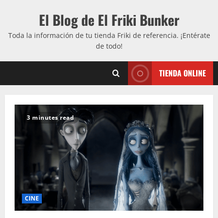
Saltar
El Blog de El Friki Bunker
al
contenido
Toda la información de tu tienda Friki de referencia. ¡Entérate
de todo!
TIENDA ONLINE
3 minutes read
CINE