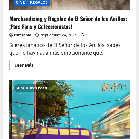
CINE
REGALOS
Merchandising y Regalos de El Señor de los Anillos:
¡Para Fans y Coleccionistas!
Estefania
septiembre 24, 2025
0
Si eres fanático de El Señor de los Anillos, sabes
que no hay nada más emocionante que...
Leer
Leer Más
más
acerca
de
Merchandising
y
4 minutes read
Regalos
de
El
Señor
de
los
Anillos:
¡Para
Fans
y
Coleccionistas!