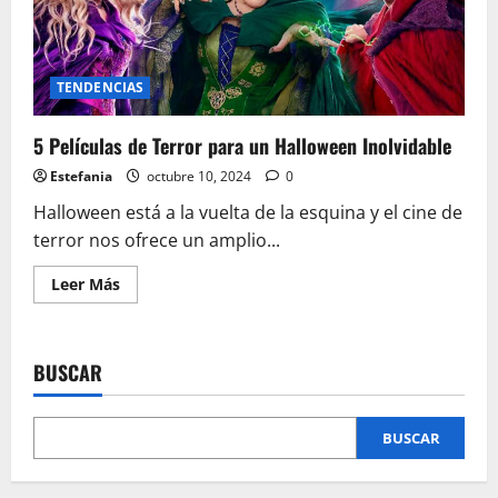
TENDENCIAS
5 Películas de Terror para un Halloween Inolvidable
Estefania
octubre 10, 2024
0
Halloween está a la vuelta de la esquina y el cine de
terror nos ofrece un amplio...
Leer
Leer Más
más
acerca
de
5
Películas
BUSCAR
de
Terror
para
un
Halloween
BUSCAR
Inolvidable