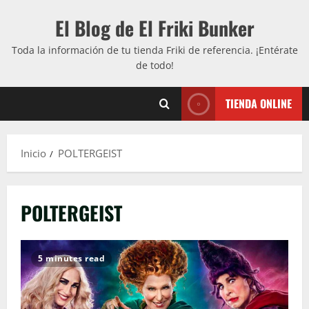
Saltar
El Blog de El Friki Bunker
al
contenido
Toda la información de tu tienda Friki de referencia. ¡Entérate
de todo!
TIENDA ONLINE
Inicio
POLTERGEIST
POLTERGEIST
5 minutes read