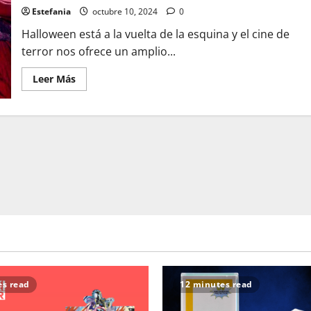
Estefania
octubre 10, 2024
0
Halloween está a la vuelta de la esquina y el cine de
terror nos ofrece un amplio...
Leer
Leer Más
más
acerca
de
5
Películas
de
Terror
para
un
Halloween
Inolvidable
es read
12 minutes read