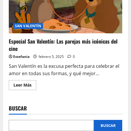
4th
en
El
Bunker!
SAN VALENTÍN
Especial San Valentín: Las parejas más icónicas del
cine
Estefania
febrero 5, 2025
0
San Valentín es la excusa perfecta para celebrar el
amor en todas sus formas, y qué mejor...
Leer
Leer Más
más
acerca
de
Especial
San
BUSCAR
Valentín:
Las
parejas
más
icónicas
BUSCAR
del