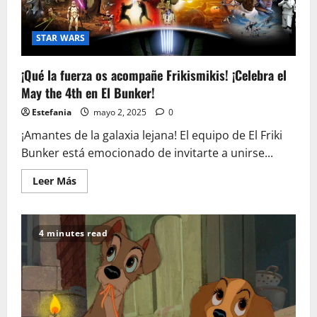
STAR WARS
¡Qué la fuerza os acompañe Frikismikis! ¡Celebra el
May the 4th en El Bunker!
Estefania
mayo 2, 2025
0
¡Amantes de la galaxia lejana! El equipo de El Friki
Bunker está emocionado de invitarte a unirse...
Leer
Leer Más
más
acerca
de
¡Qué
la
4 minutes read
fuerza
os
acompañe
Frikismikis!
¡Celebra
el
May
the