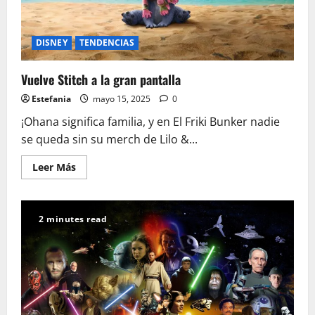
DISNEY
TENDENCIAS
Vuelve Stitch a la gran pantalla
Estefania
mayo 15, 2025
0
¡Ohana significa familia, y en El Friki Bunker nadie
se queda sin su merch de Lilo &...
Leer
Leer Más
más
acerca
de
Vuelve
Stitch
2 minutes read
a
la
gran
pantalla