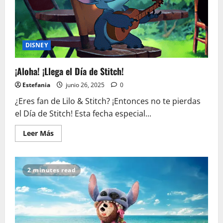
DISNEY
¡Aloha! ¡Llega el Día de Stitch!
Estefania
junio 26, 2025
0
¿Eres fan de Lilo & Stitch? ¡Entonces no te pierdas
el Día de Stitch! Esta fecha especial...
Leer
Leer Más
más
acerca
de
¡Aloha!
¡Llega
2 minutes read
el
Día
de
Stitch!