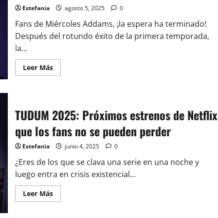
Estefania
agosto 5, 2025
0
Fans de Miércoles Addams, ¡la espera ha terminado!
Después del rotundo éxito de la primera temporada,
la...
Leer
Leer Más
más
acerca
de
La
segunda
temporada
TUDUM 2025: Próximos estrenos de Netflix
de
Miércoles
que los fans no se pueden perder
llega
a
Netflix
Estefania
junio 4, 2025
0
¿Eres de los que se clava una serie en una noche y
luego entra en crisis existencial...
Leer
Leer Más
más
acerca
de