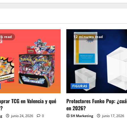
TUDUM
2025:
Próximos
estrenos
de
Netflix
que
los
fans
no
es read
12 minutes read
se
pueden
perder
FIGURAS
prar TCG en Valencia y qué
Protectores Funko Pop: ¿cuál
r?
en 2026?
ng
junio 24, 2026
0
SH Marketing
junio 17, 2026