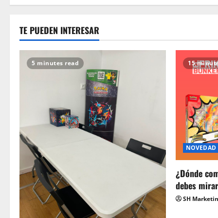
TE PUEDEN INTERESAR
5 minutes read
15 minut
NOVEDAD
¿Dónde com
debes mira
SH Marketi