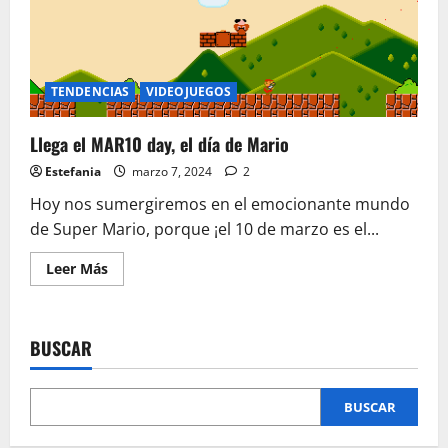
TENDENCIAS
VIDEOJUEGOS
Llega el MAR10 day, el día de Mario
Estefania
marzo 7, 2024
2
Hoy nos sumergiremos en el emocionante mundo
de Super Mario, porque ¡el 10 de marzo es el...
Leer
Leer Más
más
acerca
de
Llega
el
BUSCAR
MAR10
day,
el
día
de
BUSCAR
Mario