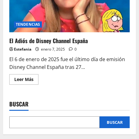
TENDENCIAS
El Adiós de Disney Channel España
Estefania
enero 7, 2025
0
El 6 de enero de 2025 fue el último día de emisión
Disney Channel España tras 27...
Leer
Leer Más
más
acerca
de
El
Adiós
BUSCAR
de
Disney
Channel
España
BUSCAR