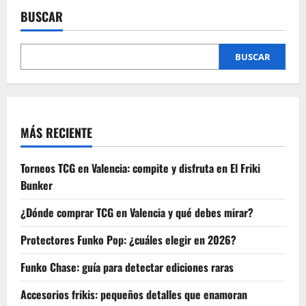
mejores
BUSCAR
temáticas
LEGO
para
fanáticos:
Harry
BUSCAR
Potter,
Animal
Crossing,
Star
Wars
y
Disney
MÁS RECIENTE
Torneos TCG en Valencia: compite y disfruta en El Friki
Bunker
¿Dónde comprar TCG en Valencia y qué debes mirar?
Protectores Funko Pop: ¿cuáles elegir en 2026?
Funko Chase: guía para detectar ediciones raras
Accesorios frikis: pequeños detalles que enamoran