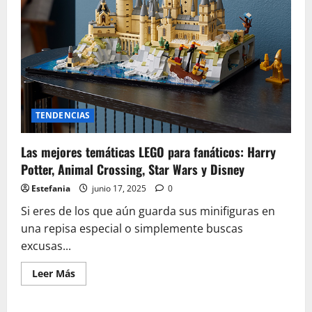
TENDENCIAS
Las mejores temáticas LEGO para fanáticos: Harry
Potter, Animal Crossing, Star Wars y Disney
Estefania
junio 17, 2025
0
Si eres de los que aún guarda sus minifiguras en
una repisa especial o simplemente buscas
excusas...
Leer
Leer Más
más
acerca
de
Las