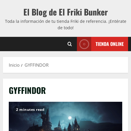
Saltar
El Blog de El Friki Bunker
al
contenido
Toda la información de tu tienda Friki de referencia. ¡Entérate
de todo!
TIENDA ONLINE
Inicio
GYFFINDOR
GYFFINDOR
2 minutes read