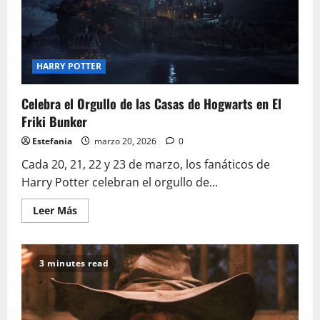
HARRY POTTER
Celebra el Orgullo de las Casas de Hogwarts en El
Friki Bunker
Estefania
marzo 20, 2026
0
Cada 20, 21, 22 y 23 de marzo, los fanáticos de
Harry Potter celebran el orgullo de...
Leer
Leer Más
más
acerca
de
Celebra
el
3 minutes read
Orgullo
de
las
Casas
de
Hogwarts