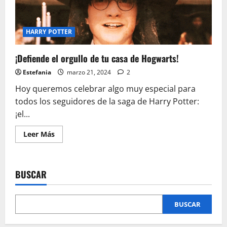
en
El
Friki
Bunker
HARRY POTTER
¡Defiende el orgullo de tu casa de Hogwarts!
Estefania
marzo 21, 2024
2
Hoy queremos celebrar algo muy especial para
todos los seguidores de la saga de Harry Potter:
¡el...
Leer
Leer Más
más
acerca
de
¡Defiende
el
BUSCAR
orgullo
de
tu
casa
de
BUSCAR
Hogwarts!