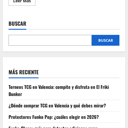
Leer
Leer Más
más
acerca
de
Ranking
de
BUSCAR
los
mejores
juegos
de
mesa
BUSCAR
frikis
para
jugar
con
amigos
MÁS RECIENTE
Torneos TCG en Valencia: compite y disfruta en El Friki
Bunker
¿Dónde comprar TCG en Valencia y qué debes mirar?
Protectores Funko Pop: ¿cuáles elegir en 2026?