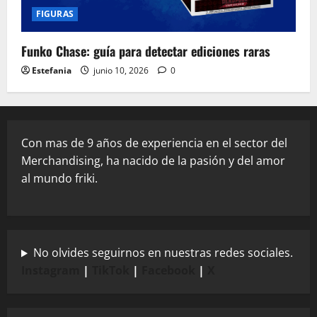
FIGURAS
Funko Chase: guía para detectar ediciones raras
Estefania
junio 10, 2026
0
Con mas de 9 años de experiencia en el sector del
Merchandising, ha nacido de la pasión y del amor
al mundo friki.
No olvides seguirnos en nuestras redes sociales.
Instagram
|
TikTok
|
Facebook
|
X