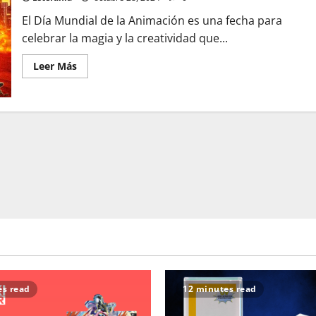
El Día Mundial de la Animación es una fecha para
celebrar la magia y la creatividad que...
Leer
Leer Más
más
acerca
de
Celebra
el
Día
Mundial
de
la
Animación
es read
12 minutes read