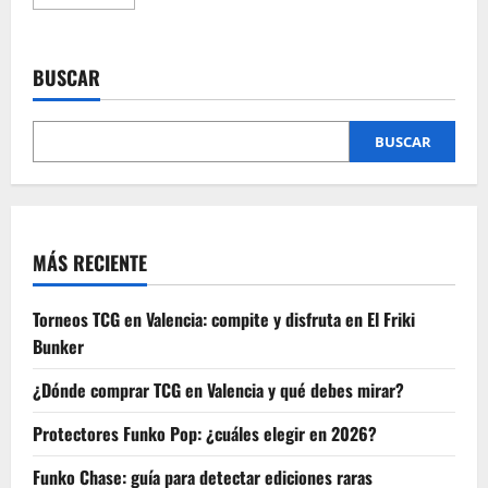
más
acerca
de
Top
mochilas
BUSCAR
Loungefly
perfectas
para
ir
a
BUSCAR
Disney
MÁS RECIENTE
Torneos TCG en Valencia: compite y disfruta en El Friki
Bunker
¿Dónde comprar TCG en Valencia y qué debes mirar?
Protectores Funko Pop: ¿cuáles elegir en 2026?
Funko Chase: guía para detectar ediciones raras