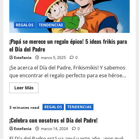
REGALOS
TENDENCIAS
¡Papá se merece un regalo épico! 5 ideas frikis para
el Día del Padre
Estefania
marzo 5, 2025
0
¡Se acerca el Día del Padre, Frikismikis! Y sabemos
que encontrar el regalo perfecto para ese héroe...
Leer
Leer Más
más
acerca
de
¡Papá
REGALOS
TENDENCIAS
3 minutes read
se
merece
un
¡Celebra con nosotros el Día del Padre!
regalo
épico!
Estefania
marzo 14, 2024
0
5
ideas
El Día del Padre está ya aquí y este año, ¿por qué