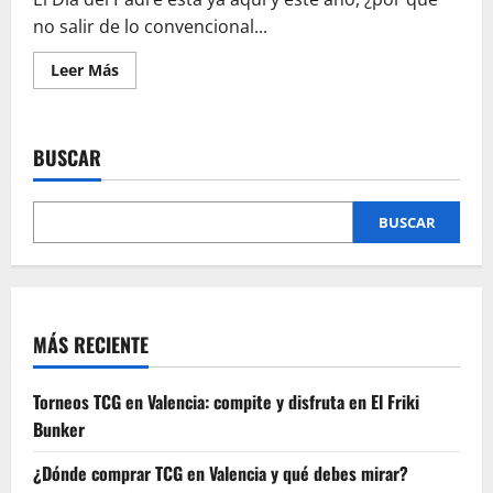
frikis
para
no salir de lo convencional...
el
Día
del
Leer
Leer Más
Padre
más
acerca
de
¡Celebra
con
BUSCAR
nosotros
el
Día
del
Padre!
BUSCAR
MÁS RECIENTE
Torneos TCG en Valencia: compite y disfruta en El Friki
Bunker
¿Dónde comprar TCG en Valencia y qué debes mirar?