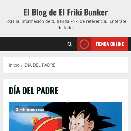
Saltar
El Blog de El Friki Bunker
al
contenido
Toda la información de tu tienda Friki de referencia. ¡Entérate
de todo!
TIENDA ONLINE
Inicio
DÍA DEL PADRE
DÍA DEL PADRE
3 minutes read