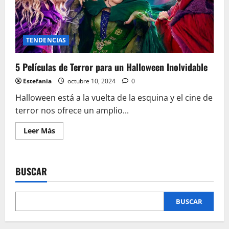
TENDENCIAS
5 Películas de Terror para un Halloween Inolvidable
Estefania
octubre 10, 2024
0
Halloween está a la vuelta de la esquina y el cine de
terror nos ofrece un amplio...
Leer
Leer Más
más
acerca
de
5
Películas
BUSCAR
de
Terror
para
un
Halloween
BUSCAR
Inolvidable