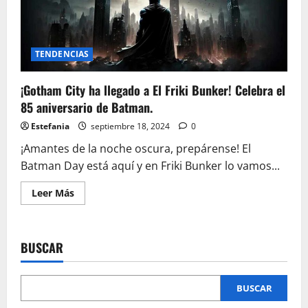
TENDENCIAS
¡Gotham City ha llegado a El Friki Bunker! Celebra el
85 aniversario de Batman.
Estefania
septiembre 18, 2024
0
¡Amantes de la noche oscura, prepárense! El
Batman Day está aquí y en Friki Bunker lo vamos...
Leer
Leer Más
más
acerca
de
¡Gotham
City
BUSCAR
ha
llegado
a
El
Friki
BUSCAR
Bunker!
Celebra