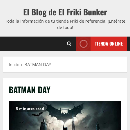
Saltar
El Blog de El Friki Bunker
al
contenido
Toda la información de tu tienda Friki de referencia. ¡Entérate
de todo!
TIENDA ONLINE
Inicio
BATMAN DAY
BATMAN DAY
5 minutes read