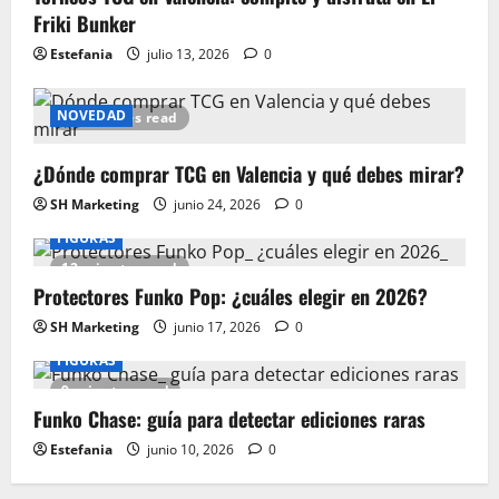
Friki Bunker
Estefania
julio 13, 2026
0
NOVEDAD
15 minutes read
¿Dónde comprar TCG en Valencia y qué debes mirar?
SH Marketing
junio 24, 2026
0
FIGURAS
12 minutes read
Protectores Funko Pop: ¿cuáles elegir en 2026?
SH Marketing
junio 17, 2026
0
FIGURAS
9 minutes read
Funko Chase: guía para detectar ediciones raras
Estefania
junio 10, 2026
0