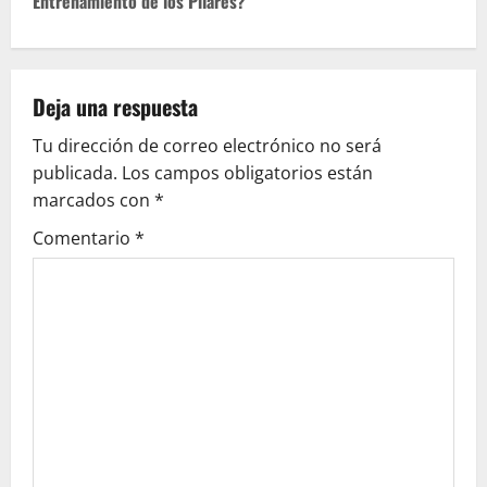
e
Entrenamiento de los Pilares?
g
a
Deja una respuesta
c
Tu dirección de correo electrónico no será
publicada.
Los campos obligatorios están
i
marcados con
*
ó
Comentario
*
n
d
e
e
n