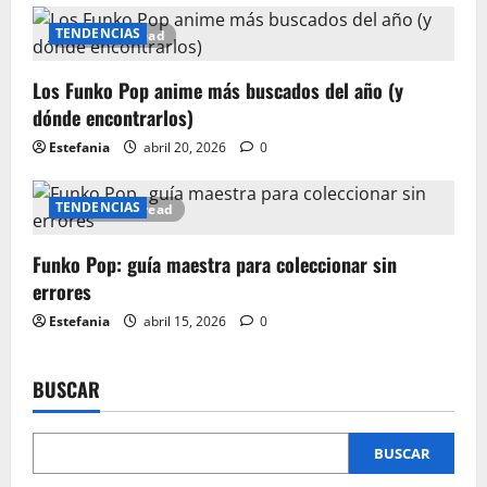
TENDENCIAS
6 minutes read
Los Funko Pop anime más buscados del año (y
dónde encontrarlos)
Estefania
abril 20, 2026
0
TENDENCIAS
12 minutes read
Funko Pop: guía maestra para coleccionar sin
errores
Estefania
abril 15, 2026
0
BUSCAR
BUSCAR