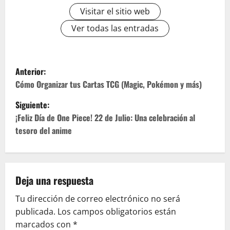
Visitar el sitio web
Ver todas las entradas
N
Anterior:
a
Cómo Organizar tus Cartas TCG (Magic, Pokémon y más)
Siguiente:
v
¡Feliz Día de One Piece! 22 de Julio: Una celebración al
e
tesoro del anime
g
a
Deja una respuesta
c
Tu dirección de correo electrónico no será
publicada.
Los campos obligatorios están
i
marcados con
*