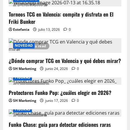
5 minutes read
Torneos TCG en Valencia: compite y disfruta en El
Friki Bunker
Estefania
julio 13, 2026
0
NOVEDAD
15 minutes read
¿Dónde comprar TCG en Valencia y qué debes mirar?
SH Marketing
junio 24, 2026
0
FIGURAS
12 minutes read
Protectores Funko Pop: ¿cuáles elegir en 2026?
SH Marketing
junio 17, 2026
0
FIGURAS
9 minutes read
Funko Chase: guía para detectar ediciones raras